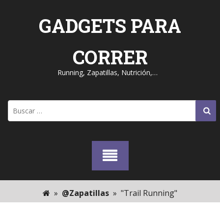
Skip
to
GADGETS PARA
content
CORRER
Running, Zapatillas, Nutrición,…
Buscar:
»
@Zapatillas
»
"Trail Running"