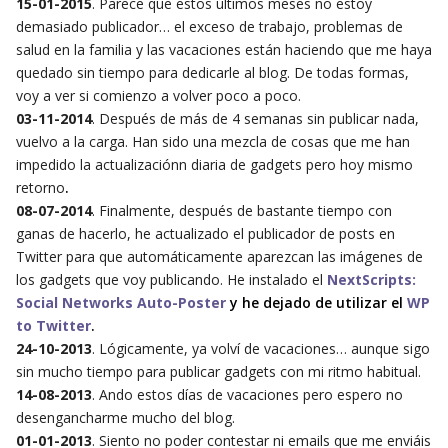
15-01-2015
. Parece que estos últimos meses no estoy
demasiado publicador… el exceso de trabajo, problemas de
salud en la familia y las vacaciones están haciendo que me haya
quedado sin tiempo para dedicarle al blog. De todas formas,
voy a ver si comienzo a volver poco a poco.
03-11-2014
. Después de más de 4 semanas sin publicar nada,
vuelvo a la carga. Han sido una mezcla de cosas que me han
impedido la actualizaciónn diaria de gadgets pero hoy mismo
retorno
.
08-07-2014
. Finalmente, después de bastante tiempo con
ganas de hacerlo, he actualizado el publicador de posts en
Twitter para que automáticamente aparezcan las imágenes de
los gadgets que voy publicando. He instalado el
NextScripts:
Social Networks Auto-Poster
y he dejado de utilizar el
WP
to Twitter
.
24-10-2013
. Lógicamente, ya volví de vacaciones… aunque sigo
sin mucho tiempo para publicar gadgets con mi ritmo habitual.
14-08-2013
. Ando estos días de vacaciones pero espero no
desengancharme mucho del blog.
01-01-2013
. Siento no poder contestar ni emails que me enviáis