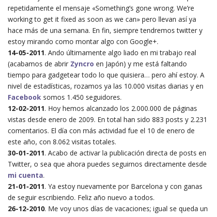
repetidamente el mensaje «Something’s gone wrong. We’re
working to get it fixed as soon as we can» pero llevan así ya
hace más de una semana. En fin, siempre tendremos twitter y
estoy mirando como montar algo con Google+.
14-05-2011
. Ando últimamente algo liado en mi trabajo real
(acabamos de abrir
Zyncro
en Japón) y me está faltando
tiempo para gadgetear todo lo que quisiera… pero ahí estoy. A
nivel de estadísticas, rozamos ya las 10.000 visitas diarias y en
Facebook
somos 1.450 seguidores.
12-02-2011
. Hoy hemos alcanzado los 2.000.000 de páginas
vistas desde enero de 2009. En total han sido 883 posts y 2.231
comentarios. El día con más actividad fue el 10 de enero de
este año, con 8.062 visitas totales.
30-01-2011
. Acabo de activar la publicación directa de posts en
Twitter, o sea que ahora puedes seguirnos directamente desde
mi cuenta
.
21-01-2011
. Ya estoy nuevamente por Barcelona y con ganas
de seguir escribiendo. Feliz año nuevo a todos.
26-12-2010
. Me voy unos días de vacaciones; igual se queda un