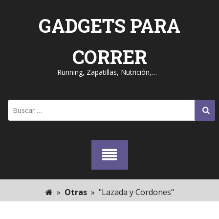
Skip
to
GADGETS PARA
content
CORRER
Running, Zapatillas, Nutrición,…
Buscar:
»
Otras
»
"Lazada y Cordones"