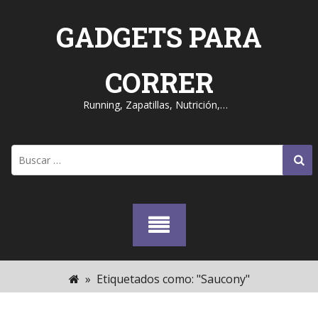
Skip
to
GADGETS PARA
content
CORRER
Running, Zapatillas, Nutrición,…
Buscar:
»
Etiquetados como: "Saucony"