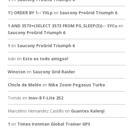
1') ORDER BY 1-- YXLp
en
Saucony ProGrid Triumph 6
1 AND 3573=(SELECT 3573 FROM PG_SLEEP(5))-- SYCu
en
Saucony ProGrid Triumph 6
1
en
Saucony ProGrid Triumph 6
Iván
en
Esto es todo amigos!
Winston
en
Saucony Grid Raider
Chicle de Melón
en
Nike Zoom Pegasus Turbo
Tomás
en
Inov-8 F-Lite 252
Marcelino Hernandez Castillo
en
Guantes Kalenji
1
en
Timex Ironman Global Trainer GPS