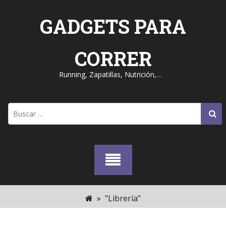
Skip
to
GADGETS PARA
content
CORRER
Running, Zapatillas, Nutrición,…
Buscar:
»
"Librería"