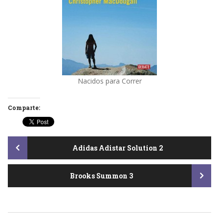
Nacidos para Correr
Comparte:
Post
Adidas Adistar Solution 2
Brooks Summon 3
navigation