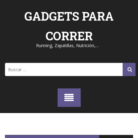
Skip
to
GADGETS PARA
content
CORRER
Running, Zapatillas, Nutrición,…
Buscar: