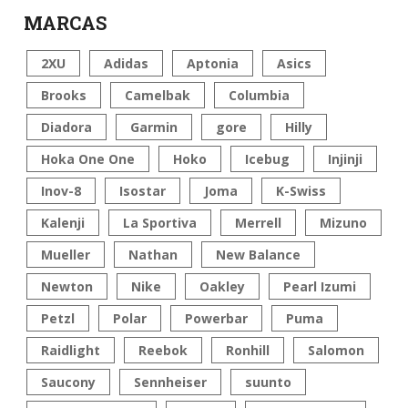
MARCAS
2XU
Adidas
Aptonia
Asics
Brooks
Camelbak
Columbia
Diadora
Garmin
gore
Hilly
Hoka One One
Hoko
Icebug
Injinji
Inov-8
Isostar
Joma
K-Swiss
Kalenji
La Sportiva
Merrell
Mizuno
Mueller
Nathan
New Balance
Newton
Nike
Oakley
Pearl Izumi
Petzl
Polar
Powerbar
Puma
Raidlight
Reebok
Ronhill
Salomon
Saucony
Sennheiser
suunto