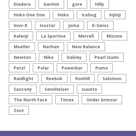
Diadora
Garmin
gore
Hilly
Hoka One One
Hoko
Icebug
Injinji
Inov-8
Isostar
Joma
K-Swiss
Kalenji
La Sportiva
Merrell
Mizuno
Mueller
Nathan
New Balance
Newton
Nike
Oakley
Pearl Izumi
Petzl
Polar
Powerbar
Puma
Raidlight
Reebok
Ronhill
Salomon
Saucony
Sennheiser
suunto
The North Face
Timex
Under Armour
Zoot