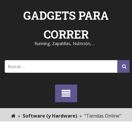
Skip
to
GADGETS PARA
content
CORRER
Running, Zapatillas, Nutrición,…
Buscar:
»
Software (y Hardware)
»
"Tiendas Online"