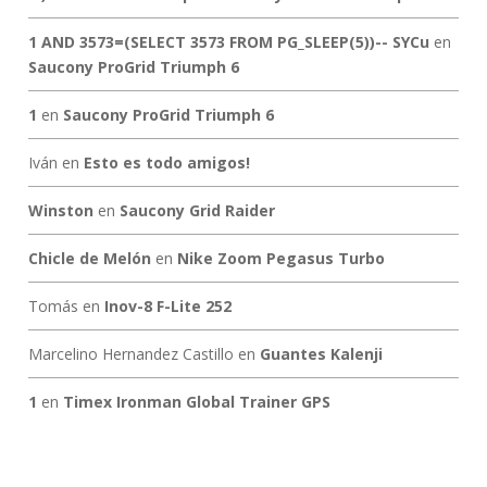
1 AND 3573=(SELECT 3573 FROM PG_SLEEP(5))-- SYCu
en
Saucony ProGrid Triumph 6
1
en
Saucony ProGrid Triumph 6
Iván
en
Esto es todo amigos!
Winston
en
Saucony Grid Raider
Chicle de Melón
en
Nike Zoom Pegasus Turbo
Tomás
en
Inov-8 F-Lite 252
Marcelino Hernandez Castillo
en
Guantes Kalenji
1
en
Timex Ironman Global Trainer GPS