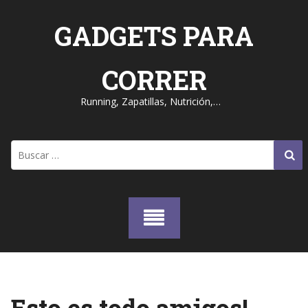
Skip
to
GADGETS PARA
content
CORRER
Running, Zapatillas, Nutrición,…
Buscar: