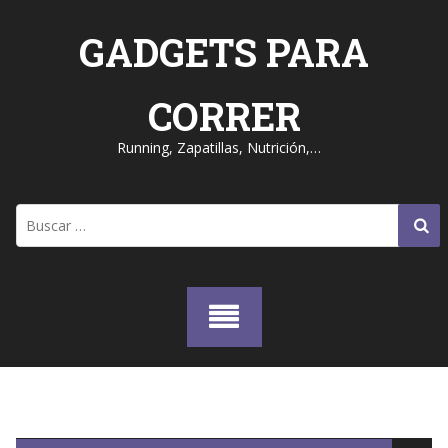
Skip
to
GADGETS PARA
content
CORRER
Running, Zapatillas, Nutrición,…
Buscar: