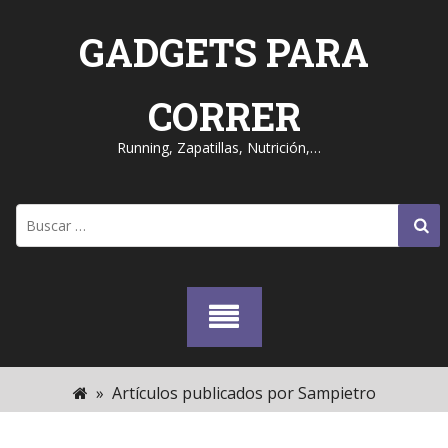
Skip
to
GADGETS PARA
content
CORRER
Running, Zapatillas, Nutrición,…
Buscar:
»
Artículos publicados por Sampietro