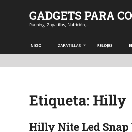
Skip
to
GADGETS PARA C
content
Running, Zapatillas, Nutrición,…
INICIO
ZAPATILLAS
RELOJES
E
Etiqueta: Hilly
Hilly Nite Led Sna