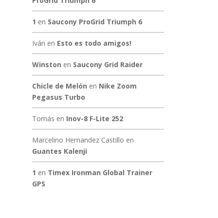
ProGrid Triumph 6
1
en
Saucony ProGrid Triumph 6
Iván
en
Esto es todo amigos!
Winston
en
Saucony Grid Raider
Chicle de Melón
en
Nike Zoom
Pegasus Turbo
Tomás
en
Inov-8 F-Lite 252
Marcelino Hernandez Castillo
en
Guantes Kalenji
1
en
Timex Ironman Global Trainer
GPS