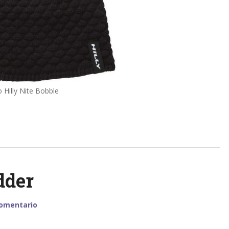
 Hilly Nite Bobble
dder
comentario