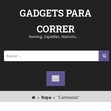
Skip
to
GADGETS PARA
content
CORRER
Running, Zapatillas, Nutrición,…
Buscar:
»
Ropa
»
"Camisetas"