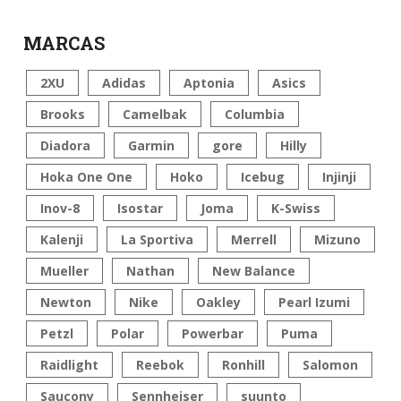
MARCAS
2XU
Adidas
Aptonia
Asics
Brooks
Camelbak
Columbia
Diadora
Garmin
gore
Hilly
Hoka One One
Hoko
Icebug
Injinji
Inov-8
Isostar
Joma
K-Swiss
Kalenji
La Sportiva
Merrell
Mizuno
Mueller
Nathan
New Balance
Newton
Nike
Oakley
Pearl Izumi
Petzl
Polar
Powerbar
Puma
Raidlight
Reebok
Ronhill
Salomon
Saucony
Sennheiser
suunto