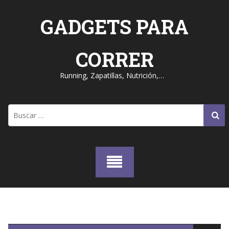
Skip
to
GADGETS PARA
content
CORRER
Running, Zapatillas, Nutrición,…
Buscar: