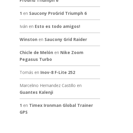
ProGrid Triumph 6
1
en
Saucony ProGrid Triumph 6
Iván
en
Esto es todo amigos!
Winston
en
Saucony Grid Raider
Chicle de Melón
en
Nike Zoom
Pegasus Turbo
Tomás
en
Inov-8 F-Lite 252
Marcelino Hernandez Castillo
en
Guantes Kalenji
1
en
Timex Ironman Global Trainer
GPS