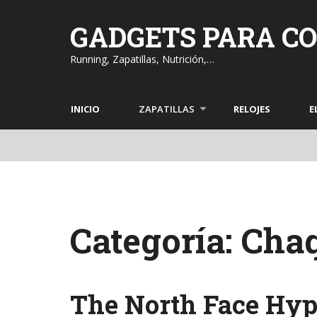
Skip
to
GADGETS PARA C
content
Running, Zapatillas, Nutrición,…
INICIO
ZAPATILLAS
RELOJES
E
Categoría: Cha
The North Face Hype