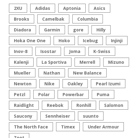
2XU
Adidas
Aptonia
Asics
Brooks
Camelbak
Columbia
Diadora
Garmin
gore
Hilly
Hoka One One
Hoko
Icebug
Injinji
Inov-8
Isostar
Joma
K-Swiss
Kalenji
La Sportiva
Merrell
Mizuno
Mueller
Nathan
New Balance
Newton
Nike
Oakley
Pearl Izumi
Petzl
Polar
Powerbar
Puma
Raidlight
Reebok
Ronhill
Salomon
Saucony
Sennheiser
suunto
The North Face
Timex
Under Armour
Zoot