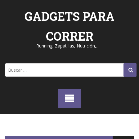
Skip
to
GADGETS PARA
content
CORRER
Running, Zapatillas, Nutrición,…
Buscar: