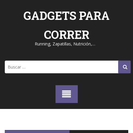
Skip
to
GADGETS PARA
content
CORRER
Running, Zapatillas, Nutrición,…
Buscar: