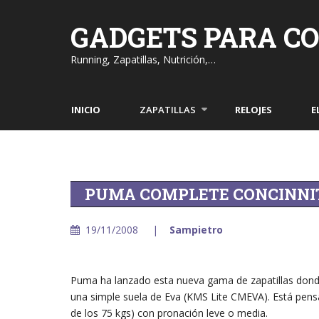
Skip
to
GADGETS PARA C
content
Running, Zapatillas, Nutrición,…
INICIO
ZAPATILLAS
RELOJES
E
PUMA COMPLETE CONCINNIT
19/11/2008
Sampietro
Puma ha lanzado esta nueva gama de zapatillas donde l
una simple suela de Eva (KMS Lite CMEVA). Está pen
de los 75 kgs) con pronación leve o media.