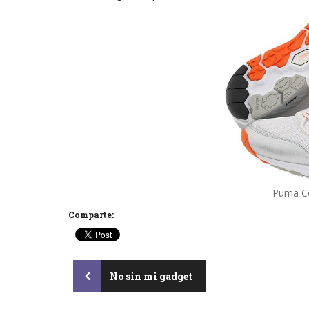
Puma Co
Comparte:
Post
No sin mi gadget