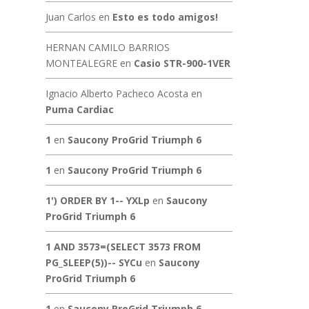
Juan Carlos
en
Esto es todo amigos!
HERNAN CAMILO BARRIOS
MONTEALEGRE
en
Casio STR-900-1VER
Ignacio Alberto Pacheco Acosta
en
Puma Cardiac
1
en
Saucony ProGrid Triumph 6
1
en
Saucony ProGrid Triumph 6
1') ORDER BY 1-- YXLp
en
Saucony
ProGrid Triumph 6
1 AND 3573=(SELECT 3573 FROM
PG_SLEEP(5))-- SYCu
en
Saucony
ProGrid Triumph 6
1
en
Saucony ProGrid Triumph 6