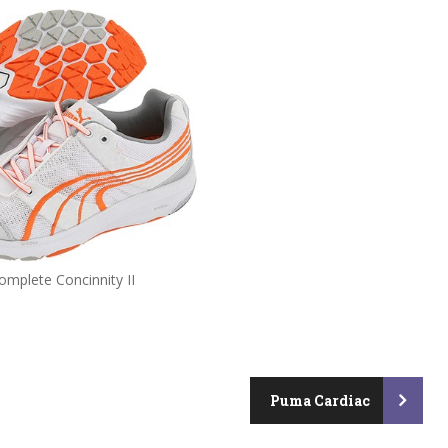
mplete Concinnity II
Puma Cardiac