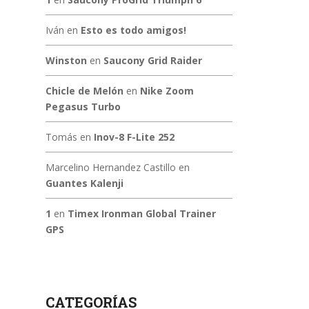
Iván
en
Esto es todo amigos!
Winston
en
Saucony Grid Raider
Chicle de Melón
en
Nike Zoom
Pegasus Turbo
Tomás
en
Inov-8 F-Lite 252
Marcelino Hernandez Castillo
en
Guantes Kalenji
1
en
Timex Ironman Global Trainer
GPS
CATEGORÍAS