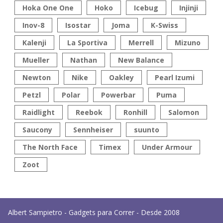
Hoka One One
Hoko
Icebug
Injinji
Inov-8
Isostar
Joma
K-Swiss
Kalenji
La Sportiva
Merrell
Mizuno
Mueller
Nathan
New Balance
Newton
Nike
Oakley
Pearl Izumi
Petzl
Polar
Powerbar
Puma
Raidlight
Reebok
Ronhill
Salomon
Saucony
Sennheiser
suunto
The North Face
Timex
Under Armour
Zoot
Albert Sampietro - Gadgets para Correr - Desde 2008