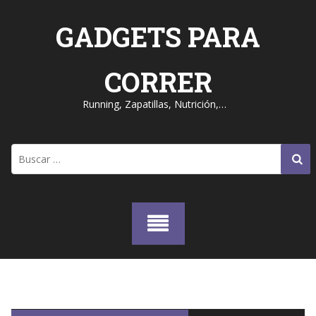
Skip
to
GADGETS PARA
content
CORRER
Running, Zapatillas, Nutrición,…
Buscar: