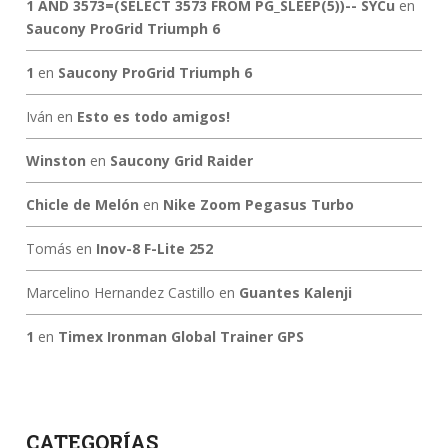
1 AND 3573=(SELECT 3573 FROM PG_SLEEP(5))-- SYCu
en
Saucony ProGrid Triumph 6
1
en
Saucony ProGrid Triumph 6
Iván
en
Esto es todo amigos!
Winston
en
Saucony Grid Raider
Chicle de Melón
en
Nike Zoom Pegasus Turbo
Tomás
en
Inov-8 F-Lite 252
Marcelino Hernandez Castillo
en
Guantes Kalenji
1
en
Timex Ironman Global Trainer GPS
CATEGORÍAS