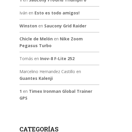
Iván
en
Esto es todo amigos!
Winston
en
Saucony Grid Raider
Chicle de Melón
en
Nike Zoom
Pegasus Turbo
Tomás
en
Inov-8 F-Lite 252
Marcelino Hernandez Castillo
en
Guantes Kalenji
1
en
Timex Ironman Global Trainer
GPS
CATEGORÍAS