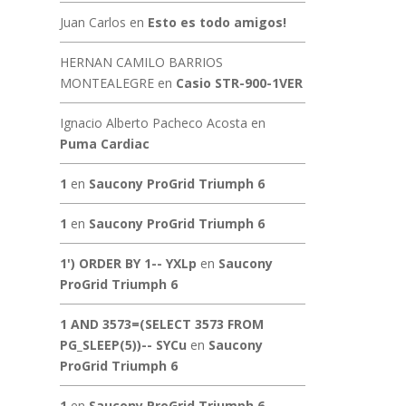
Juan Carlos
en
Esto es todo amigos!
HERNAN CAMILO BARRIOS
MONTEALEGRE
en
Casio STR-900-1VER
Ignacio Alberto Pacheco Acosta
en
Puma Cardiac
1
en
Saucony ProGrid Triumph 6
1
en
Saucony ProGrid Triumph 6
1') ORDER BY 1-- YXLp
en
Saucony
ProGrid Triumph 6
1 AND 3573=(SELECT 3573 FROM
PG_SLEEP(5))-- SYCu
en
Saucony
ProGrid Triumph 6
1
en
Saucony ProGrid Triumph 6