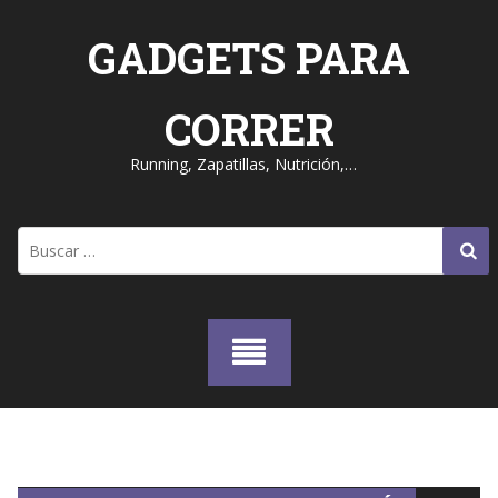
Skip
to
GADGETS PARA
content
CORRER
Running, Zapatillas, Nutrición,…
Buscar: