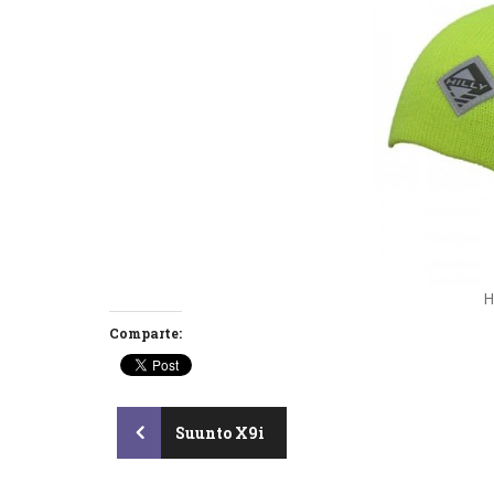
H
Comparte:
Post
Suunto X9i