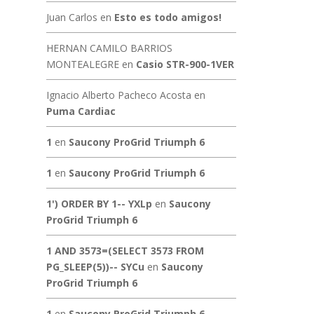
Juan Carlos
en
Esto es todo amigos!
HERNAN CAMILO BARRIOS
MONTEALEGRE
en
Casio STR-900-1VER
Ignacio Alberto Pacheco Acosta
en
Puma Cardiac
1
en
Saucony ProGrid Triumph 6
1
en
Saucony ProGrid Triumph 6
1') ORDER BY 1-- YXLp
en
Saucony
ProGrid Triumph 6
1 AND 3573=(SELECT 3573 FROM
PG_SLEEP(5))-- SYCu
en
Saucony
ProGrid Triumph 6
1
en
Saucony ProGrid Triumph 6