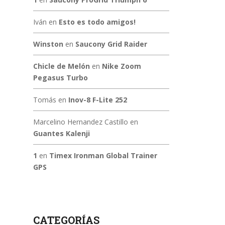
Iván
en
Esto es todo amigos!
Winston
en
Saucony Grid Raider
Chicle de Melón
en
Nike Zoom
Pegasus Turbo
Tomás
en
Inov-8 F-Lite 252
Marcelino Hernandez Castillo
en
Guantes Kalenji
1
en
Timex Ironman Global Trainer
GPS
CATEGORÍAS