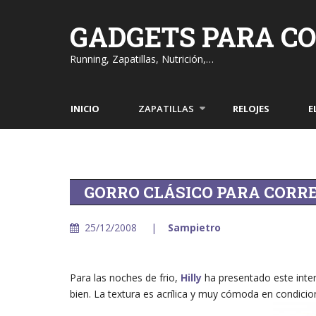
Skip
to
GADGETS PARA C
content
Running, Zapatillas, Nutrición,…
INICIO
ZAPATILLAS
RELOJES
E
GORRO CLÁSICO PARA CORR
25/12/2008
Sampietro
Para las noches de frio,
Hilly
ha presentado este inter
bien. La textura es acrílica y muy cómoda en condici