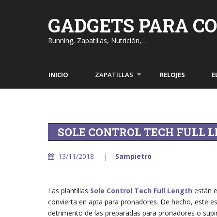
Skip
to
GADGETS PARA C
content
Running, Zapatillas, Nutrición,…
INICIO
ZAPATILLAS
RELOJES
E
SOLE CONTROL TECH FULL 
13/11/2018
Sampietro
Las plantillas
Sole Control Tech Full Length
están e
convierta en apta para pronadores. De hecho, este es 
detrimento de las preparadas para pronadores o supin