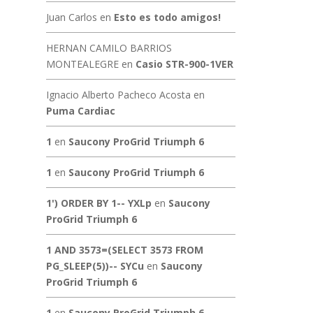
Juan Carlos
en
Esto es todo amigos!
HERNAN CAMILO BARRIOS
MONTEALEGRE
en
Casio STR-900-1VER
Ignacio Alberto Pacheco Acosta
en
Puma Cardiac
1
en
Saucony ProGrid Triumph 6
1
en
Saucony ProGrid Triumph 6
1') ORDER BY 1-- YXLp
en
Saucony
ProGrid Triumph 6
1 AND 3573=(SELECT 3573 FROM
PG_SLEEP(5))-- SYCu
en
Saucony
ProGrid Triumph 6
1
en
Saucony ProGrid Triumph 6