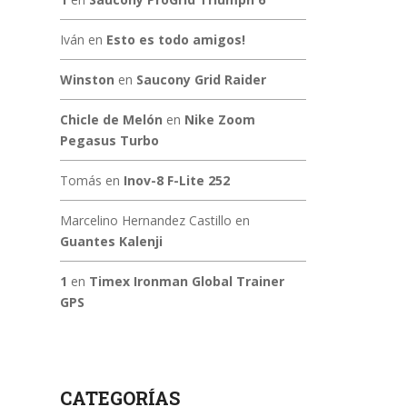
Iván
en
Esto es todo amigos!
Winston
en
Saucony Grid Raider
Chicle de Melón
en
Nike Zoom
Pegasus Turbo
Tomás
en
Inov-8 F-Lite 252
Marcelino Hernandez Castillo
en
Guantes Kalenji
1
en
Timex Ironman Global Trainer
GPS
CATEGORÍAS