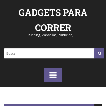
Skip
to
GADGETS PARA
content
CORRER
Running, Zapatillas, Nutrición,…
Buscar: