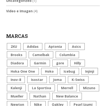
Uncategorized
(1)
Video e Imagen
(4)
MARCAS
2XU
Adidas
Aptonia
Asics
Brooks
Camelbak
Columbia
Diadora
Garmin
gore
Hilly
Hoka One One
Hoko
Icebug
Injinji
Inov-8
Isostar
Joma
K-Swiss
Kalenji
La Sportiva
Merrell
Mizuno
Mueller
Nathan
New Balance
Newton
Nike
Oakley
Pearl Izumi