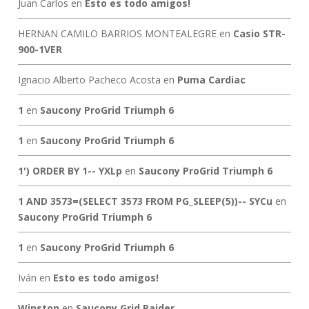
Juan Carlos
en
Esto es todo amigos!
HERNAN CAMILO BARRIOS MONTEALEGRE
en
Casio STR-
900-1VER
Ignacio Alberto Pacheco Acosta
en
Puma Cardiac
1
en
Saucony ProGrid Triumph 6
1
en
Saucony ProGrid Triumph 6
1') ORDER BY 1-- YXLp
en
Saucony ProGrid Triumph 6
1 AND 3573=(SELECT 3573 FROM PG_SLEEP(5))-- SYCu
en
Saucony ProGrid Triumph 6
1
en
Saucony ProGrid Triumph 6
Iván
en
Esto es todo amigos!
Winston
en
Saucony Grid Raider