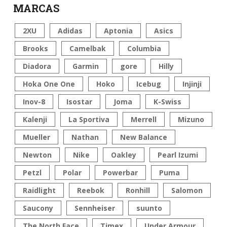
MARCAS
2XU
Adidas
Aptonia
Asics
Brooks
Camelbak
Columbia
Diadora
Garmin
gore
Hilly
Hoka One One
Hoko
Icebug
Injinji
Inov-8
Isostar
Joma
K-Swiss
Kalenji
La Sportiva
Merrell
Mizuno
Mueller
Nathan
New Balance
Newton
Nike
Oakley
Pearl Izumi
Petzl
Polar
Powerbar
Puma
Raidlight
Reebok
Ronhill
Salomon
Saucony
Sennheiser
suunto
The North Face
Timex
Under Armour