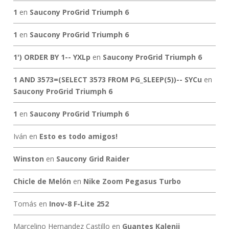
1
en
Saucony ProGrid Triumph 6
1
en
Saucony ProGrid Triumph 6
1') ORDER BY 1-- YXLp
en
Saucony ProGrid Triumph 6
1 AND 3573=(SELECT 3573 FROM PG_SLEEP(5))-- SYCu
en
Saucony ProGrid Triumph 6
1
en
Saucony ProGrid Triumph 6
Iván
en
Esto es todo amigos!
Winston
en
Saucony Grid Raider
Chicle de Melón
en
Nike Zoom Pegasus Turbo
Tomás
en
Inov-8 F-Lite 252
Marcelino Hernandez Castillo
en
Guantes Kalenji