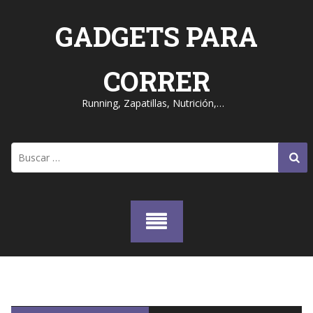
Skip
to
GADGETS PARA
content
CORRER
Running, Zapatillas, Nutrición,…
Buscar: