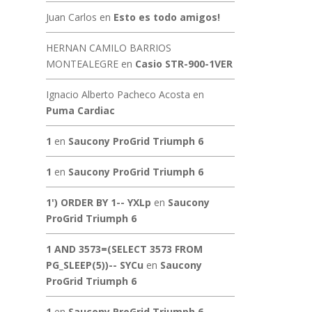
Juan Carlos
en
Esto es todo amigos!
HERNAN CAMILO BARRIOS
MONTEALEGRE
en
Casio STR-900-1VER
Ignacio Alberto Pacheco Acosta
en
Puma Cardiac
1
en
Saucony ProGrid Triumph 6
1
en
Saucony ProGrid Triumph 6
1') ORDER BY 1-- YXLp
en
Saucony
ProGrid Triumph 6
1 AND 3573=(SELECT 3573 FROM
PG_SLEEP(5))-- SYCu
en
Saucony
ProGrid Triumph 6
1
en
Saucony ProGrid Triumph 6