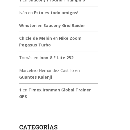
Iván
en
Esto es todo amigos!
Winston
en
Saucony Grid Raider
Chicle de Melón
en
Nike Zoom
Pegasus Turbo
Tomás
en
Inov-8 F-Lite 252
Marcelino Hernandez Castillo
en
Guantes Kalenji
1
en
Timex Ironman Global Trainer
GPS
CATEGORÍAS