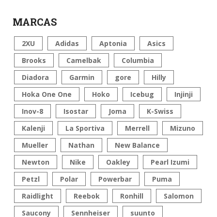
MARCAS
2XU
Adidas
Aptonia
Asics
Brooks
Camelbak
Columbia
Diadora
Garmin
gore
Hilly
Hoka One One
Hoko
Icebug
Injinji
Inov-8
Isostar
Joma
K-Swiss
Kalenji
La Sportiva
Merrell
Mizuno
Mueller
Nathan
New Balance
Newton
Nike
Oakley
Pearl Izumi
Petzl
Polar
Powerbar
Puma
Raidlight
Reebok
Ronhill
Salomon
Saucony
Sennheiser
suunto