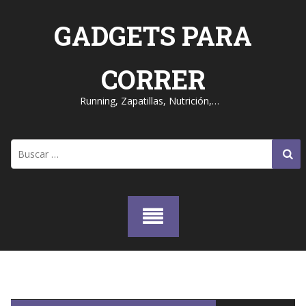
Skip
to
GADGETS PARA
content
CORRER
Running, Zapatillas, Nutrición,…
Buscar: