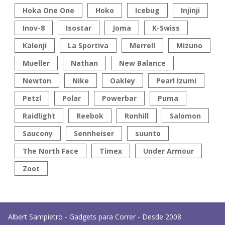
Hoka One One
Hoko
Icebug
Injinji
Inov-8
Isostar
Joma
K-Swiss
Kalenji
La Sportiva
Merrell
Mizuno
Mueller
Nathan
New Balance
Newton
Nike
Oakley
Pearl Izumi
Petzl
Polar
Powerbar
Puma
Raidlight
Reebok
Ronhill
Salomon
Saucony
Sennheiser
suunto
The North Face
Timex
Under Armour
Zoot
Albert Sampietro - Gadgets para Correr - Desde 2008