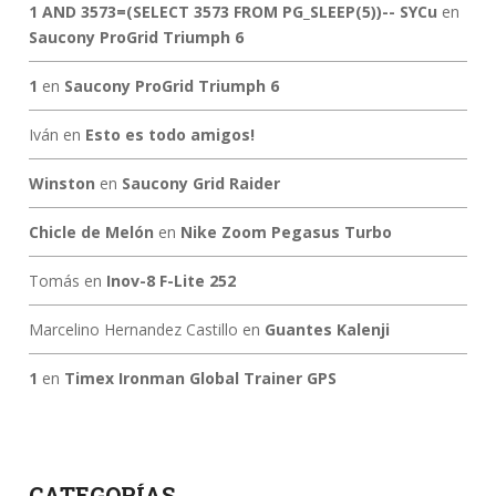
1 AND 3573=(SELECT 3573 FROM PG_SLEEP(5))-- SYCu
en
Saucony ProGrid Triumph 6
1
en
Saucony ProGrid Triumph 6
Iván
en
Esto es todo amigos!
Winston
en
Saucony Grid Raider
Chicle de Melón
en
Nike Zoom Pegasus Turbo
Tomás
en
Inov-8 F-Lite 252
Marcelino Hernandez Castillo
en
Guantes Kalenji
1
en
Timex Ironman Global Trainer GPS
CATEGORÍAS