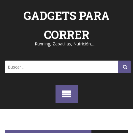
Skip
to
GADGETS PARA
content
CORRER
Running, Zapatillas, Nutrición,…
Buscar: