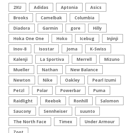
2XU
Adidas
Aptonia
Asics
Brooks
Camelbak
Columbia
Diadora
Garmin
gore
Hilly
Hoka One One
Hoko
Icebug
Injinji
Inov-8
Isostar
Joma
K-Swiss
Kalenji
La Sportiva
Merrell
Mizuno
Mueller
Nathan
New Balance
Newton
Nike
Oakley
Pearl Izumi
Petzl
Polar
Powerbar
Puma
Raidlight
Reebok
Ronhill
Salomon
Saucony
Sennheiser
suunto
The North Face
Timex
Under Armour
Zoot