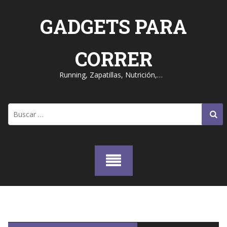
Skip
to
GADGETS PARA
content
CORRER
Running, Zapatillas, Nutrición,…
Buscar: