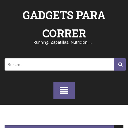
Skip
to
GADGETS PARA
content
CORRER
Running, Zapatillas, Nutrición,…
Buscar: