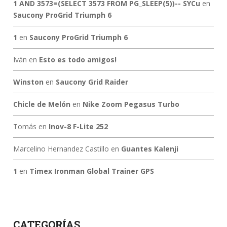
1 AND 3573=(SELECT 3573 FROM PG_SLEEP(5))-- SYCu
en
Saucony ProGrid Triumph 6
1
en
Saucony ProGrid Triumph 6
Iván
en
Esto es todo amigos!
Winston
en
Saucony Grid Raider
Chicle de Melón
en
Nike Zoom Pegasus Turbo
Tomás
en
Inov-8 F-Lite 252
Marcelino Hernandez Castillo
en
Guantes Kalenji
1
en
Timex Ironman Global Trainer GPS
CATEGORÍAS