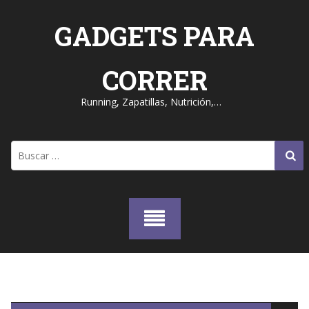
Skip
to
GADGETS PARA
content
CORRER
Running, Zapatillas, Nutrición,…
Buscar: