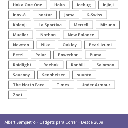
Hoka One One
Hoko
Icebug
Injinji
Inov-8
Isostar
Joma
K-Swiss
Kalenji
La Sportiva
Merrell
Mizuno
Mueller
Nathan
New Balance
Newton
Nike
Oakley
Pearl Izumi
Petzl
Polar
Powerbar
Puma
Raidlight
Reebok
Ronhill
Salomon
Saucony
Sennheiser
suunto
The North Face
Timex
Under Armour
Zoot
Albert Sampietro - Gadgets para Correr - Desde 2008