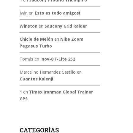
Iván
en
Esto es todo amigos!
Winston
en
Saucony Grid Raider
Chicle de Melón
en
Nike Zoom
Pegasus Turbo
Tomás
en
Inov-8 F-Lite 252
Marcelino Hernandez Castillo
en
Guantes Kalenji
1
en
Timex Ironman Global Trainer
GPS
CATEGORÍAS