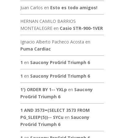
Juan Carlos
en
Esto es todo amigos!
HERNAN CAMILO BARRIOS
MONTEALEGRE
en
Casio STR-900-1VER
Ignacio Alberto Pacheco Acosta
en
Puma Cardiac
1
en
Saucony ProGrid Triumph 6
1
en
Saucony ProGrid Triumph 6
1') ORDER BY 1-- YXLp
en
Saucony
ProGrid Triumph 6
1 AND 3573=(SELECT 3573 FROM
PG_SLEEP(5))-- SYCu
en
Saucony
ProGrid Triumph 6
1
en
Saucony ProGrid Triumph 6