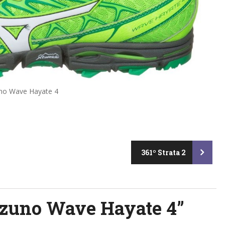
no Wave Hayate 4
361º Strata 2
zuno Wave Hayate 4
”