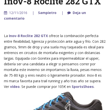
Inov-8 Roclite 282 GTX
12/11/2016
Sampietro
Deja un
comentario
La
Inov-8 Roclite 282 GTX
ofrece la combinación perfecta
entre flexibilidad, ligereza y protección ante agua y frío. Con 282
gramos, 9mm de drop y una suela muy taqueada es ideal para
entrenos en circuitos de montaña exigentes y con distancias
largas. Equipada con Goretex para impermeabilizar el upper,
debería ser una candidata a elegir si pensamos correr por
montaña este invierno sin importarnos la lluvia, pesas menos
de 75-80 kgs y eres neutro o ligeramente pronador. Inov-8 es
mi marca favorita para trail running y año tras año se supera.
Ver
vídeo
. Se puede comprar por 105€ en
SportsShoes
.