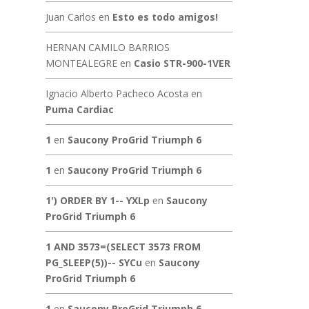
Juan Carlos
en
Esto es todo amigos!
HERNAN CAMILO BARRIOS
MONTEALEGRE
en
Casio STR-900-1VER
Ignacio Alberto Pacheco Acosta
en
Puma Cardiac
1
en
Saucony ProGrid Triumph 6
1
en
Saucony ProGrid Triumph 6
1') ORDER BY 1-- YXLp
en
Saucony
ProGrid Triumph 6
1 AND 3573=(SELECT 3573 FROM
PG_SLEEP(5))-- SYCu
en
Saucony
ProGrid Triumph 6
1
en
Saucony ProGrid Triumph 6