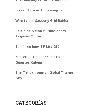
Iván
en
Esto es todo amigos!
Winston
en
Saucony Grid Raider
Chicle de Melón
en
Nike Zoom
Pegasus Turbo
Tomás
en
Inov-8 F-Lite 252
Marcelino Hernandez Castillo
en
Guantes Kalenji
1
en
Timex Ironman Global Trainer
GPS
CATEGORÍAS