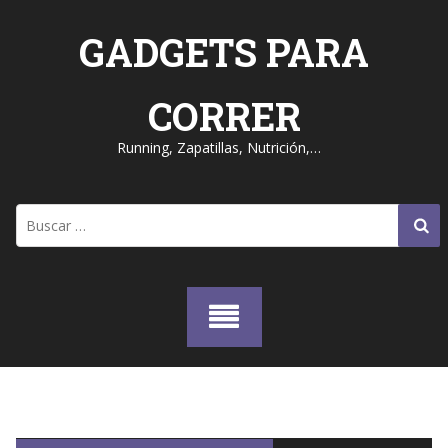
Skip
to
GADGETS PARA
content
CORRER
Running, Zapatillas, Nutrición,…
Buscar: