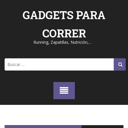
Skip
to
GADGETS PARA
content
CORRER
Running, Zapatillas, Nutrición,…
Buscar: