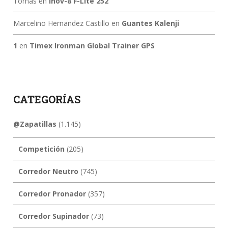
Tomás
en
Inov-8 F-Lite 252
Marcelino Hernandez Castillo
en
Guantes Kalenji
1
en
Timex Ironman Global Trainer GPS
CATEGORÍAS
@Zapatillas
(1.145)
Competición
(205)
Corredor Neutro
(745)
Corredor Pronador
(357)
Corredor Supinador
(73)