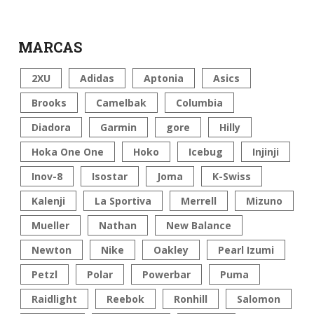
MARCAS
2XU
Adidas
Aptonia
Asics
Brooks
Camelbak
Columbia
Diadora
Garmin
gore
Hilly
Hoka One One
Hoko
Icebug
Injinji
Inov-8
Isostar
Joma
K-Swiss
Kalenji
La Sportiva
Merrell
Mizuno
Mueller
Nathan
New Balance
Newton
Nike
Oakley
Pearl Izumi
Petzl
Polar
Powerbar
Puma
Raidlight
Reebok
Ronhill
Salomon