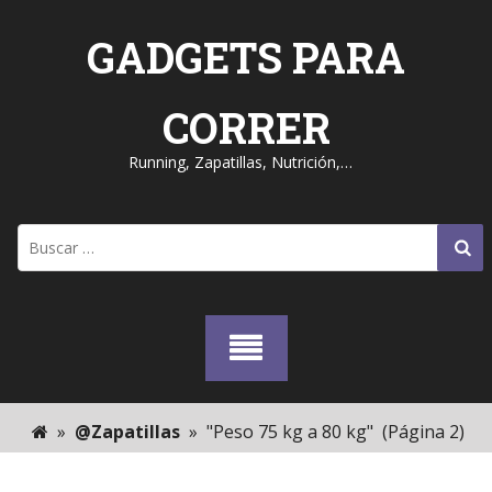
Skip
to
GADGETS PARA
content
CORRER
Running, Zapatillas, Nutrición,…
Buscar:
»
@Zapatillas
»
"Peso 75 kg a 80 kg"
(Página 2)