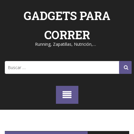
Skip
to
GADGETS PARA
content
CORRER
Running, Zapatillas, Nutrición,…
Buscar: