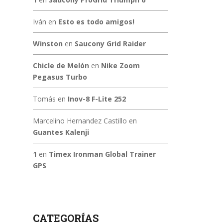
Iván
en
Esto es todo amigos!
Winston
en
Saucony Grid Raider
Chicle de Melón
en
Nike Zoom
Pegasus Turbo
Tomás
en
Inov-8 F-Lite 252
Marcelino Hernandez Castillo
en
Guantes Kalenji
1
en
Timex Ironman Global Trainer
GPS
CATEGORÍAS