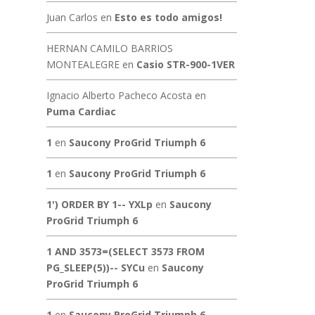
Juan Carlos
en
Esto es todo amigos!
HERNAN CAMILO BARRIOS
MONTEALEGRE
en
Casio STR-900-1VER
Ignacio Alberto Pacheco Acosta
en
Puma Cardiac
1
en
Saucony ProGrid Triumph 6
1
en
Saucony ProGrid Triumph 6
1') ORDER BY 1-- YXLp
en
Saucony
ProGrid Triumph 6
1 AND 3573=(SELECT 3573 FROM
PG_SLEEP(5))-- SYCu
en
Saucony
ProGrid Triumph 6
1
en
Saucony ProGrid Triumph 6