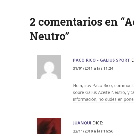
navigation
2 comentarios en “
A
Neutro
”
PACO RICO - GALIUS SPORT
D
31/01/2011 a las 11:24
Hola, soy Paco Rico, community
sobre Galius Aceite Neutro, y t
información, no dudes en pone
JUANQUI
DICE:
22/11/2010 a las 16:56