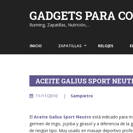
Skip
to
GADGETS PARA C
content
Running, Zapatillas, Nutrición,…
INICIO
ZAPATILLAS
RELOJES
E
ACEITE GALIUS SPORT NEUT
11/11/2010
Sampietro
El
Aceite Galius Sport Neutro
está indicado para m
germen de trigo, jojoba y girasol y a diferencia de la
de ningún tipo. Muy usado en masaje deportivo profes