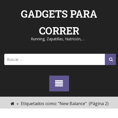
Skip
to
GADGETS PARA
content
CORRER
Running, Zapatillas, Nutrición,…
Buscar:
»
Etiquetados como: "New Balance"
(Página 2)