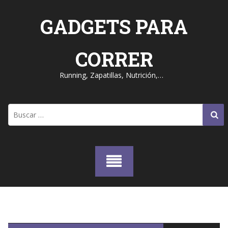
Skip
to
GADGETS PARA
content
CORRER
Running, Zapatillas, Nutrición,…
Buscar: