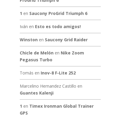
ProGrid Triumph 6
1
en
Saucony ProGrid Triumph 6
Iván
en
Esto es todo amigos!
Winston
en
Saucony Grid Raider
Chicle de Melón
en
Nike Zoom
Pegasus Turbo
Tomás
en
Inov-8 F-Lite 252
Marcelino Hernandez Castillo
en
Guantes Kalenji
1
en
Timex Ironman Global Trainer
GPS