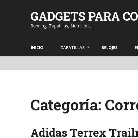
Skip
to
GADGETS PARA C
content
Running, Zapatillas, Nutrición,…
INICIO
ZAPATILLAS
RELOJES
E
Categoría: Cor
Adidas Terrex Trai