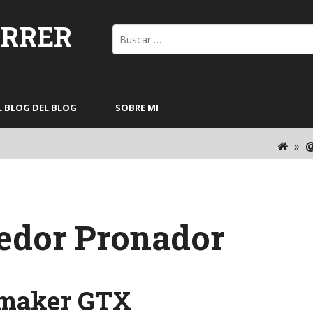
ORRER
Buscar:
L BLOG DEL BLOG
SOBRE MI
»
@
redor Pronador
lmaker GTX