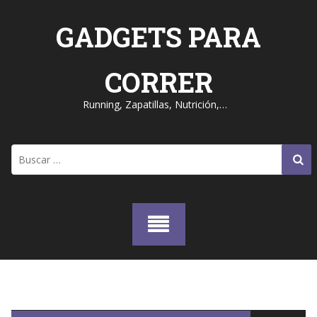
Skip
to
GADGETS PARA
content
CORRER
Running, Zapatillas, Nutrición,…
Buscar: