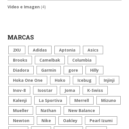
Video e Imagen
(4)
MARCAS
2XU
Adidas
Aptonia
Asics
Brooks
Camelbak
Columbia
Diadora
Garmin
gore
Hilly
Hoka One One
Hoko
Icebug
Injinji
Inov-8
Isostar
Joma
K-Swiss
Kalenji
La Sportiva
Merrell
Mizuno
Mueller
Nathan
New Balance
Newton
Nike
Oakley
Pearl Izumi