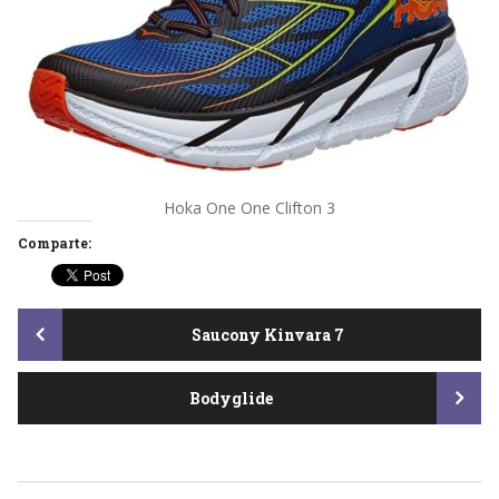
Hoka One One Clifton 3
Comparte:
Post
Saucony Kinvara 7
Bodyglide
navigation