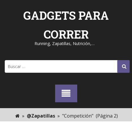
Skip
to
GADGETS PARA
content
CORRER
Running, Zapatillas, Nutrición,…
Buscar:
»
@Zapatillas
»
"Competición"
(Página 2)