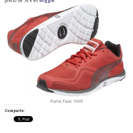
precio de 76 € en
Wiggle
.
Puma Faas 100R
Comparte: