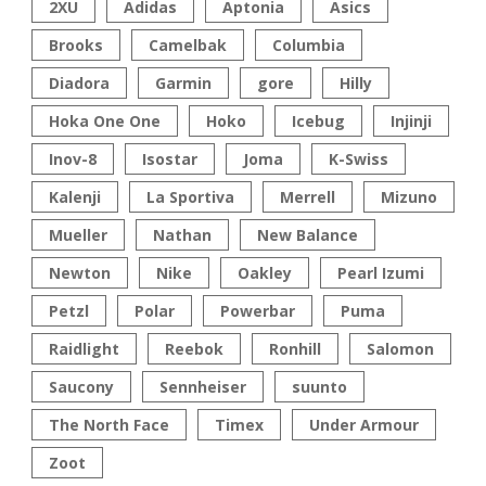
2XU
Adidas
Aptonia
Asics
Brooks
Camelbak
Columbia
Diadora
Garmin
gore
Hilly
Hoka One One
Hoko
Icebug
Injinji
Inov-8
Isostar
Joma
K-Swiss
Kalenji
La Sportiva
Merrell
Mizuno
Mueller
Nathan
New Balance
Newton
Nike
Oakley
Pearl Izumi
Petzl
Polar
Powerbar
Puma
Raidlight
Reebok
Ronhill
Salomon
Saucony
Sennheiser
suunto
The North Face
Timex
Under Armour
Zoot