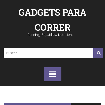
Skip
to
GADGETS PARA
content
CORRER
Running, Zapatillas, Nutrición,…
Buscar: