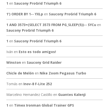
1
en
Saucony ProGrid Triumph 6
1') ORDER BY 1-- YXLp
en
Saucony ProGrid Triumph 6
1 AND 3573=(SELECT 3573 FROM PG_SLEEP(5))-- SYCu
en
Saucony ProGrid Triumph 6
1
en
Saucony ProGrid Triumph 6
Iván
en
Esto es todo amigos!
Winston
en
Saucony Grid Raider
Chicle de Melón
en
Nike Zoom Pegasus Turbo
Tomás
en
Inov-8 F-Lite 252
Marcelino Hernandez Castillo
en
Guantes Kalenji
1
en
Timex Ironman Global Trainer GPS