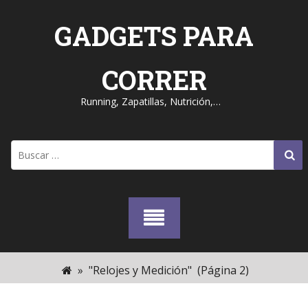
Skip
to
GADGETS PARA
content
CORRER
Running, Zapatillas, Nutrición,…
Buscar:
»
"Relojes y Medición"
(Página 2)