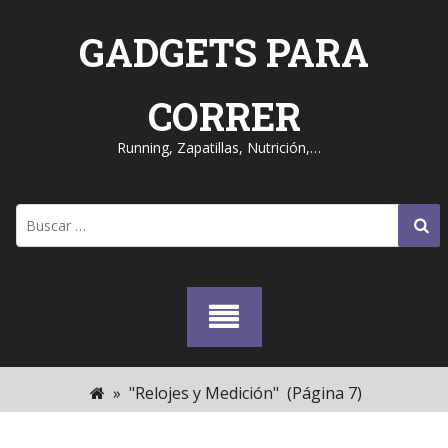
Skip
to
GADGETS PARA
content
CORRER
Running, Zapatillas, Nutrición,…
Buscar:
»
"Relojes y Medición"
(Página 7)