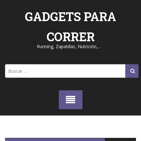
Skip
to
GADGETS PARA
content
CORRER
Running, Zapatillas, Nutrición,…
Buscar: