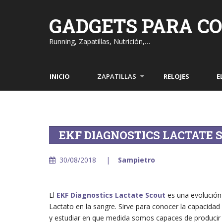
Skip
to
GADGETS PARA C
content
Running, Zapatillas, Nutrición,…
INICIO
ZAPATILLAS
RELOJES
E
EKF DIAGNOSTICS LACTATE 
30/08/2018
Sampietro
El
EKF Diagnostics Lactate Scout
es una evolución
Lactato en la sangre. Sirve para conocer la capacida
y estudiar en que medida somos capaces de producir m