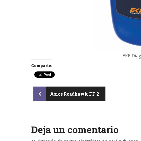
EKF Diag
Comparte:
Post
Asics Roadhawk FF 2
navigation
Deja un comentario