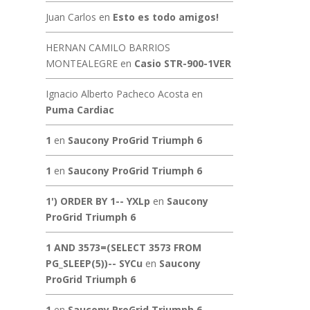
Juan Carlos
en
Esto es todo amigos!
HERNAN CAMILO BARRIOS
MONTEALEGRE
en
Casio STR-900-1VER
Ignacio Alberto Pacheco Acosta
en
Puma Cardiac
1
en
Saucony ProGrid Triumph 6
1
en
Saucony ProGrid Triumph 6
1') ORDER BY 1-- YXLp
en
Saucony
ProGrid Triumph 6
1 AND 3573=(SELECT 3573 FROM
PG_SLEEP(5))-- SYCu
en
Saucony
ProGrid Triumph 6
1
en
Saucony ProGrid Triumph 6