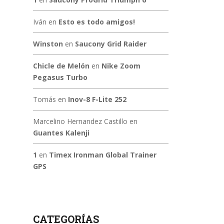
Iván
en
Esto es todo amigos!
Winston
en
Saucony Grid Raider
Chicle de Melón
en
Nike Zoom
Pegasus Turbo
Tomás
en
Inov-8 F-Lite 252
Marcelino Hernandez Castillo
en
Guantes Kalenji
1
en
Timex Ironman Global Trainer
GPS
CATEGORÍAS