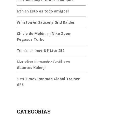
Iván
en
Esto es todo amigos!
Winston
en
Saucony Grid Raider
Chicle de Melón
en
Nike Zoom
Pegasus Turbo
Tomás
en
Inov-8 F-Lite 252
Marcelino Hernandez Castillo
en
Guantes Kalenji
1
en
Timex Ironman Global Trainer
GPS
CATEGORÍAS