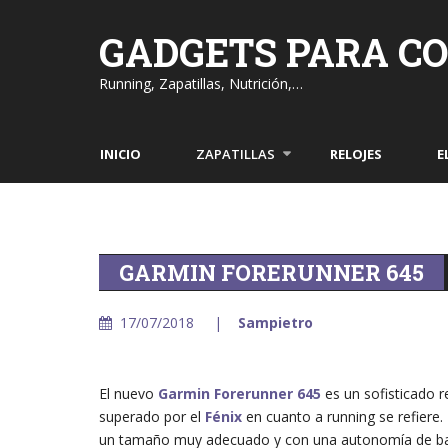
Skip
to
GADGETS PARA C
content
Running, Zapatillas, Nutrición,…
INICIO
ZAPATILLAS
RELOJES
E
GARMIN FORERUNNER 645
17/07/2018
Sampietro
El nuevo
Garmin Forerunner 645
es un sofisticado r
superado por el
Fénix
en cuanto a running se refiere.
un tamaño muy adecuado y con una autonomía de bat