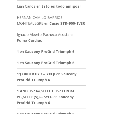
Juan Carlos
en
Esto es todo amigos!
HERNAN CAMILO BARRIOS
MONTEALEGRE
en
Casio STR-900-1VER
Ignacio Alberto Pacheco Acosta
en
Puma Cardiac
1
en
Saucony ProGrid Triumph 6
1
en
Saucony ProGrid Triumph 6
1') ORDER BY 1-- YXLp
en
Saucony
ProGrid Triumph 6
1 AND 3573=(SELECT 3573 FROM
PG_SLEEP(5))-- SYCu
en
Saucony
ProGrid Triumph 6
1
en
Saucony ProGrid Triumph 6