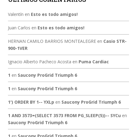
Valentín
en
Esto es todo amigos!
Juan Carlos
en
Esto es todo amigos!
HERNAN CAMILO BARRIOS MONTEALEGRE
en
Casio STR-
900-1VER
Ignacio Alberto Pacheco Acosta
en
Puma Cardiac
1
en
Saucony ProGrid Triumph 6
1
en
Saucony ProGrid Triumph 6
1') ORDER BY 1-- YXLp
en
Saucony ProGrid Triumph 6
1 AND 3573=(SELECT 3573 FROM PG_SLEEP(5))-- SYCu
en
Saucony ProGrid Triumph 6
1
en
Saucony ProGrid Triumph 6