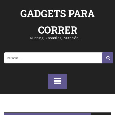
Skip
to
GADGETS PARA
content
CORRER
Running, Zapatillas, Nutrición,…
Buscar: